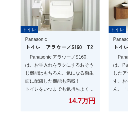
トイレ
トイレ
Panasonic
Panaso
トイレ アラウーノS160 T2
トイレ
「Panasonic アラウーノS160」
「Pan
は、お手入れをラクにするおそう
は、Pa
じ機能はもちろん、気になる衛生
したア
面に配慮した機能も満載！
す。お
トイレをいつまでも気持ちよく使
ん、「
うために欲しかった機能が揃って
「アラ
14.7万円
いる、全自動おそうじトイレのス
るなど、
タンダードモデルです。
能を搭