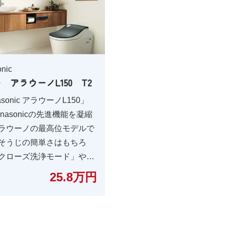
nic
 アラウーノL150 T2
asonic アラウーノL150」
nasonicの先進機能を凝縮
ラウーノの最高位モデルで
そうじの簡単さはもちろ
クローズ洗浄モード」や
ウーノアプリ」と連携でき
25.8万円
Panasonicならではの機
載しています。