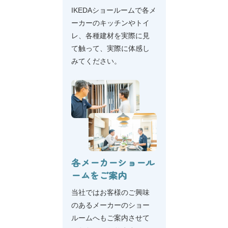
IKEDAショールームで各メ
ーカーのキッチンやトイ
レ、各種建材を実際に見
て触って、実際に体感し
みてください。
詳
し
各メーカーショール
く
見
ームをご案内
る
当社ではお客様のご興味
のあるメーカーのショー
ルームへもご案内させて