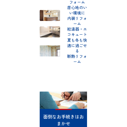
フォーム
居心地のい
い環境に
内装リフォ
詳
ーム
し
く
給湯器・エ
見
コキュート
る
夏も冬も快
適に過ごせ
る
断熱リフォ
詳
し
ーム
詳
く
し
見
く
る
見
る
面倒なお手続きはお
まかせ