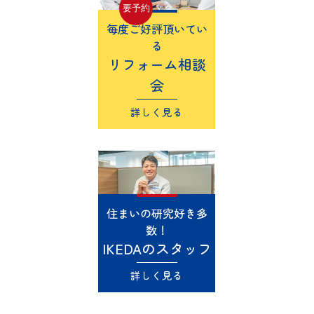
要予約
毎度ご好評頂いてい
る
リフォーム相談
会
詳しく見る
住まいの研究好き多
数！
IKEDAのスタッフ
詳
し
く
詳しく見る
見
る