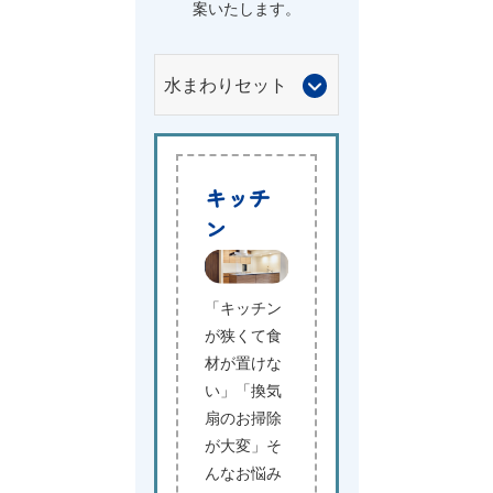
案いたします。
キッチ
ン
「キッチン
が狭くて食
材が置けな
い」「換気
扇のお掃除
が大変」そ
んなお悩み