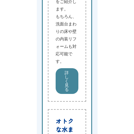
をご紹介し
ます。
もちろん、
洗面台まわ
りの床や壁
の内装リフ
ォームも対
応可能で
す。
詳
し
く
見
る
オトク
な水ま