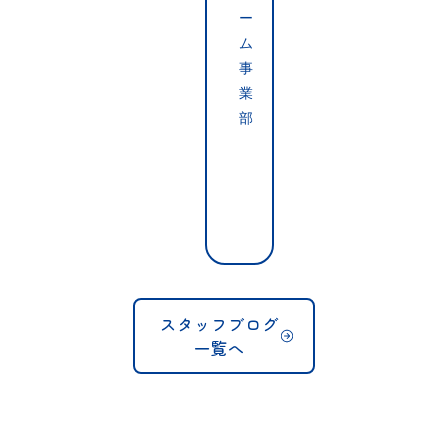
E
ー
D
ム
A
事
シ
業
ョ
部
ー
ル
こ
ー
ん
ム
に
1
ち
周
は
年
！
大
5
特
スタッフブログ
価
月
一覧へ
祭
2
、
4
終
日
了
(
し