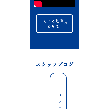
もっと動画
を見る
スタッフブログ
【
感
謝
リ
】
フ
I
ォ
K