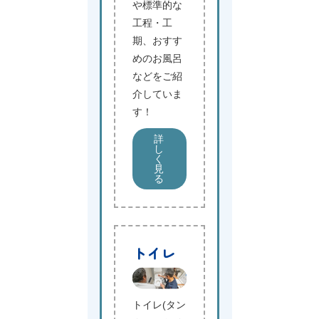
や標準的な
工程・工
期、おすす
めのお風呂
などをご紹
介していま
す！
詳
し
く
見
る
トイレ
トイレ(タン