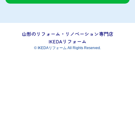
記
念
「
大
特
山形のリフォーム・リノベーション専門店
価
IKEDAリフォーム
祭
©
IKEDAリフォーム All Rights Reserved.
」