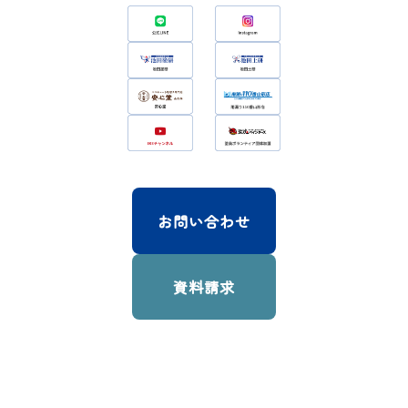
土
ま
)
し
・
た
！
2
5
日
(
日
)
の
お問い合わせ
2
日
間
資料請求
に
わ
た
っ
て