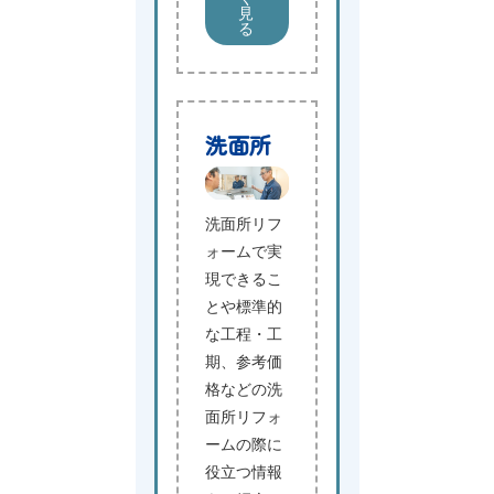
見
る
洗面所
洗面所リフ
ォームで実
現できるこ
とや標準的
な工程・工
期、参考価
格などの洗
面所リフォ
ームの際に
役立つ情報