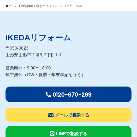
開
ホーム
商品情報
水まわりリフォーム
風呂・浴室
催
し
た
I
IKEDAリフォーム
K
E
〒990-0823
山形県山形市下条町2丁目1-1
D
A
営業時間：9:00〜18:00
シ
年中無休（GW・夏季・年末年始を除く）
ョ
ー
ル
0120-670-299
ー
ム
メールで相談する
1
周
年
LINEで相談する