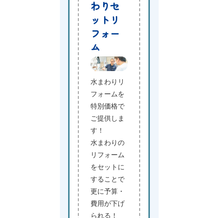
わりセ
ットリ
フォー
ム
水まわりリ
フォームを
特別価格で
ご提供しま
す！
水まわりの
リフォーム
をセットに
することで
更に予算・
費用が下げ
られる！