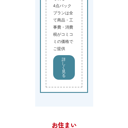
4点パック
プランは全
て商品・工
事費・消費
税がコミコ
ミの価格で
ご提供
詳
し
く
見
る
お住まい