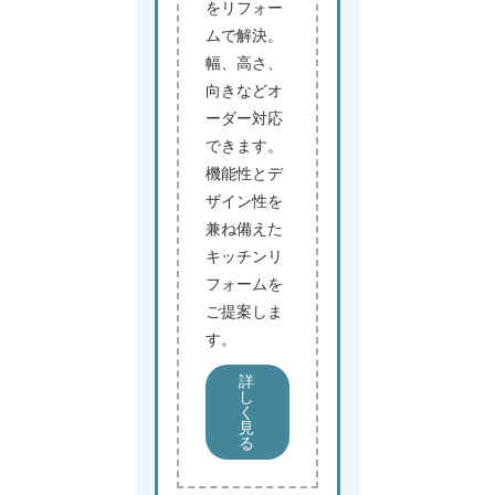
をリフォー
ムで解決。
幅、高さ、
向きなどオ
ーダー対応
できます。
機能性とデ
ザイン性を
兼ね備えた
キッチンリ
フォームを
ご提案しま
す。
詳
し
く
見
る