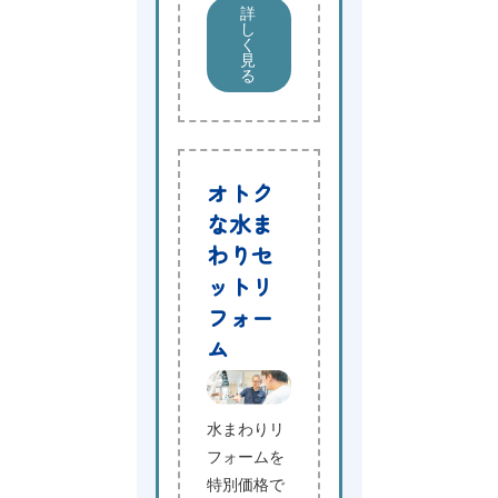
詳
し
く
見
る
オトク
な水ま
わりセ
ットリ
フォー
ム
水まわりリ
フォームを
特別価格で