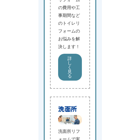
の費用や工
事期間など
のトイレリ
フォームの
お悩みを解
決します！
詳
し
く
見
る
洗面所
洗面所リフ
ォームで実