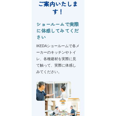
ご案内いたしま
し
見
く
る
す！
見
る
ショールームで実際
に体感してみてくだ
さい
IKEDAショールームで各メ
ーカーのキッチンやトイ
レ、各種建材を実際に見
て触って、実際に体感し
みてください。