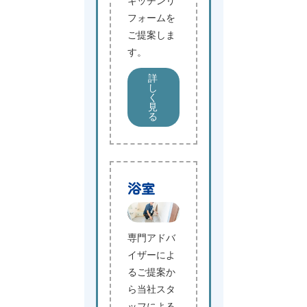
キッチンリ
フォームを
ご提案しま
す。
詳
し
く
見
る
浴室
専門アドバ
イザーによ
るご提案か
ら当社スタ
ッフによる