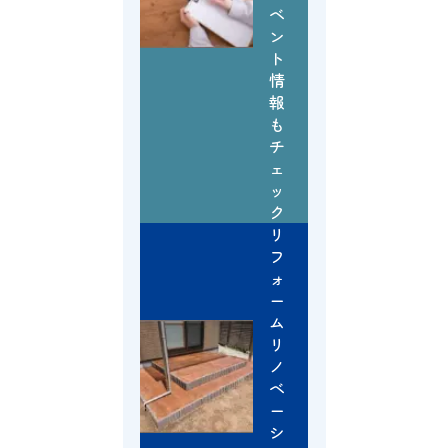
ベ
ン
ト
情
報
も
チ
ェ
ッ
ク
リ
フ
ォ
ー
ム
リ
ノ
ベ
ー
シ