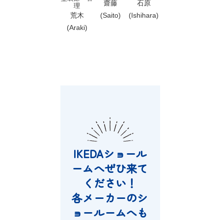
鈴木
齋藤
石原
鈴木
ービス
理
理
細谷
(Suzuki)
荒木
(Saito)
(Ishihara)
中村
(Suzuki
Hosoya)
(Araki)
(Nakamur
a)
詳
し
IKEDAショール
く
見
ームへぜひ来て
る
ください！
各メーカーのシ
詳
ョールームへも
し
詳
く