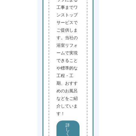
工事までワ
ンストップ
サービスで
ご提供しま
す。当社の
浴室リフォ
ームで実現
できること
や標準的な
工程・工
期、おすす
めのお風呂
などをご紹
介していま
す！
詳
し
く