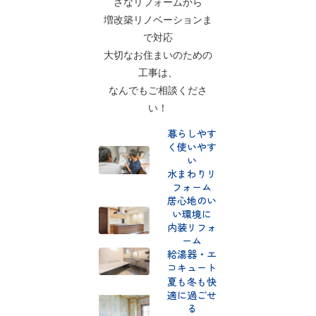
さなリフォームから
増改築リノベーションま
で対応
大切なお住まいのための
工事は、
なんでもご相談くださ
い！
暮らしやす
く使いやす
い
水まわりリ
フォーム
居心地のい
い環境に
内装リフォ
ーム
給湯器・エ
コキュート
夏も冬も快
適に過ごせ
る