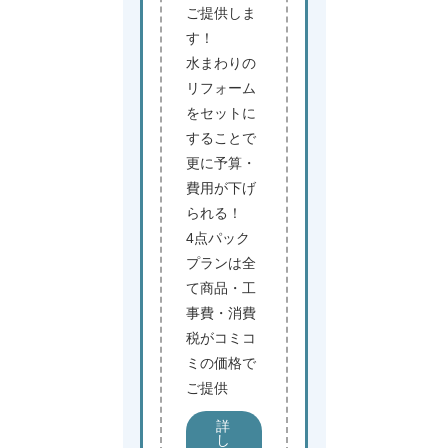
ご提供しま
す！
水まわりの
リフォーム
をセットに
することで
更に予算・
費用が下げ
られる！
4点パック
プランは全
て商品・工
事費・消費
税がコミコ
ミの価格で
ご提供
詳
し