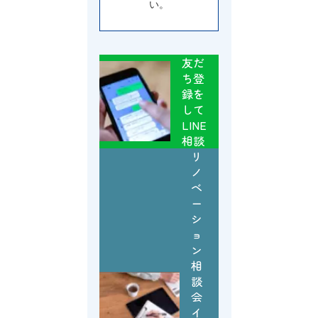
い。
友だ
ち登
録を
して
LINE
相談
リ
ノ
ベ
ー
シ
ョ
ン
相
談
会
イ