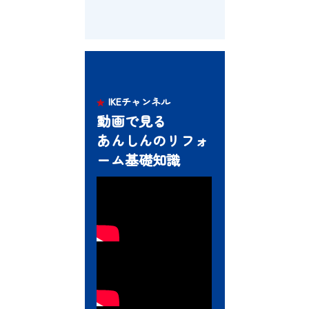
詳
し
IKEチャンネル
く
見
動画で見る
る
あんしんのリフォ
ーム基礎知識