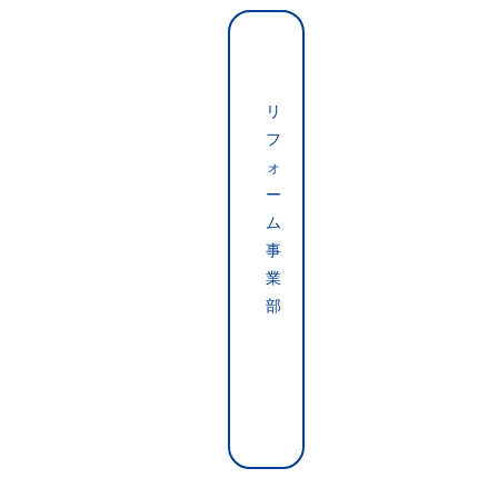
【
詳
感
し
謝
く
リ
見
】
る
フ
I
ォ
K
E
ー
D
ム
A
事
シ
業
ョ
部
ー
ル
こ
ー
ん
ム
に
1
ち
周
は
年
！
大