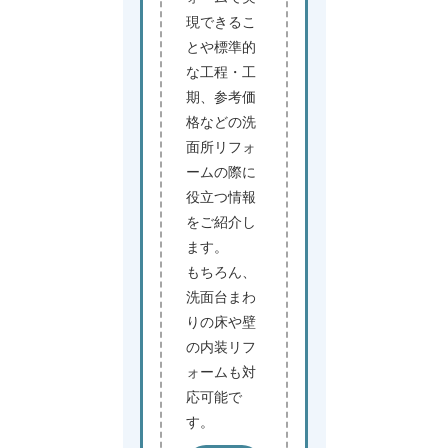
現できるこ
とや標準的
な工程・工
期、参考価
格などの洗
面所リフォ
ームの際に
役立つ情報
をご紹介し
ます。
もちろん、
洗面台まわ
りの床や壁
の内装リフ
ォームも対
応可能で
す。