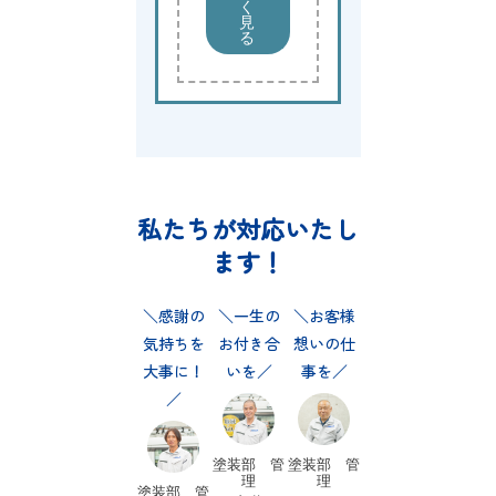
く
見
る
私たちが対応いたし
ます！
丁寧で
私の挨
感謝の
一生の
お客様
些細な
丁寧
心のこも
拶をぜ
気持ちを
お付き合
想いの仕
事もご相
対応し
った仕事
ひ！
大事に！
いを
事を
談下さい
す！
塗装部 管
塗装部 管
塗装部 管
塗装部 
理
理
理
理
アフターサ
塗装部 管
塗装部 管